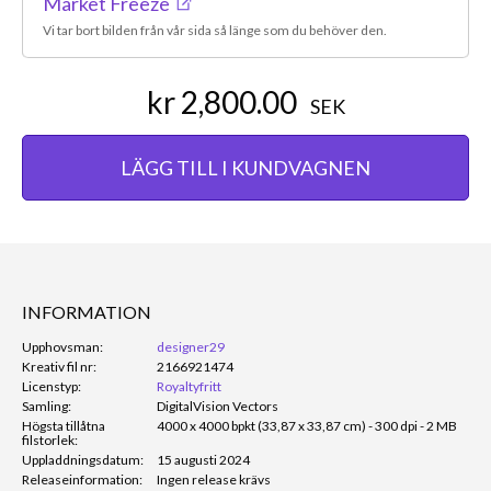
Market Freeze
Vi tar bort bilden från vår sida så länge som du behöver den.
kr 2,800.00
SEK
LÄGG TILL I KUNDVAGNEN
INFORMATION
Upphovsman:
designer29
Kreativ fil nr:
2166921474
Licenstyp:
Royaltyfritt
Samling:
DigitalVision Vectors
Högsta tillåtna
4000 x 4000 bpkt (33,87 x 33,87 cm) - 300 dpi - 2 MB
filstorlek:
Uppladdningsdatum:
15 augusti 2024
Releaseinformation:
Ingen release krävs