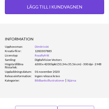
LÄGG TILL I KUNDVAGNEN
INFORMATION
Upphovsman:
Dimitris66
Kreativ fil nr:
1283307885
Licenstyp:
Royaltyfritt
Samling:
DigitalVision Vectors
Högsta tillåtna
6300 x 4200 bpkt (53,34 x 35,56 cm) - 300 dpi - 2 MB
filstorlek:
Uppladdningsdatum:
01 november 2020
Releaseinformation:
Ingen release krävs
Kategorier:
Bildbanksillustrationer
Stjärna