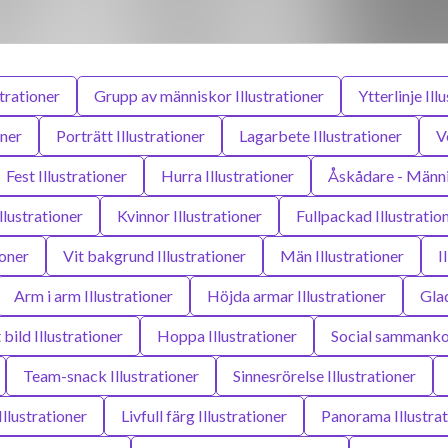
trationer
Grupp av människor Illustrationer
Ytterlinje Ill
oner
Porträtt Illustrationer
Lagarbete Illustrationer
V
Fest Illustrationer
Hurra Illustrationer
Åskådare - Männis
lustrationer
Kvinnor Illustrationer
Fullpackad Illustratio
ioner
Vit bakgrund Illustrationer
Män Illustrationer
I
Arm i arm Illustrationer
Höjda armar Illustrationer
Glad
 bild Illustrationer
Hoppa Illustrationer
Social sammankom
Team-snack Illustrationer
Sinnesrörelse Illustrationer
Illustrationer
Livfull färg Illustrationer
Panorama Illustrat