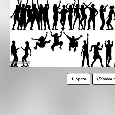
Spara
Bädda in