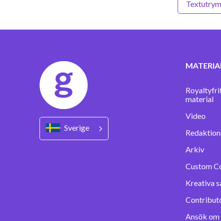
Textutrym
MATERIA
Royaltyfri
material
Video
Sverige
Redaktione
Arkiv
Custom C
Kreativa s
Contribut
Ansök om a