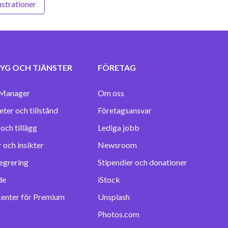
ustrationer
YG OCH TJÄNSTER
FÖRETAG
Manager
Om oss
eter och tillstånd
Företagsansvar
Lediga jobb
 och insikter
Newsroom
egrering
Stipendier och donationer
de
iStock
center för Premium
Unsplash
Photos.com