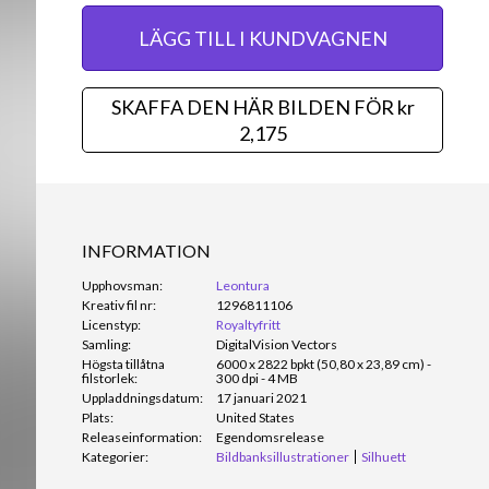
LÄGG TILL I KUNDVAGNEN
SKAFFA DEN HÄR BILDEN FÖR kr
2,175
INFORMATION
Upphovsman:
Leontura
Kreativ fil nr:
1296811106
Licenstyp:
Royaltyfritt
Samling:
DigitalVision Vectors
Högsta tillåtna
6000 x 2822 bpkt (50,80 x 23,89 cm) -
filstorlek:
300 dpi - 4 MB
Uppladdningsdatum:
17 januari 2021
Plats:
United States
Releaseinformation:
Egendomsrelease
Kategorier:
Bildbanksillustrationer
Silhuett