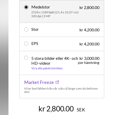
Medelstor
Redaktionellt
kr 2,800.00
2528 x 1189 bpkt (21,4 x 10,07 cm)
300 dpi | 3 MP
Stor
kr 4,200.00
EPS
kr 4,200.00
5 stora bilder eller 4K- och
kr 3,000.00
per hämtning
HD-videor
Visa alla paketstorlekar
Market Freeze
Vi tar bort bilden från vår sida så länge som du behöver
den.
kr 2,800.00
SEK