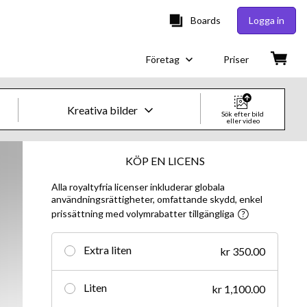
Boards
Logga in
Företag
Priser
Kreativa bilder
Sök efter bild
eller video
Kreativa bilder och videor
KÖP EN LICENS
Alla royaltyfria licenser inkluderar globala
Bilder
användningsrättigheter, omfattande skydd, enkel
prissättning med volymrabatter tillgängliga
Kreativt
Redaktionellt
Extra liten
kr 350.00
Video
Liten
kr 1,100.00
Kreativt