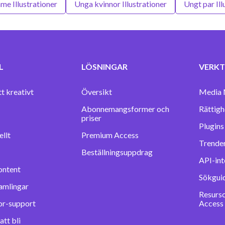
me Illustrationer
Unga kvinnor Illustrationer
Ungt par Ill
L
LÖSNINGAR
VERKT
tt kreativt
Översikt
Media 
Abonnemangsformer och
Rättigh
priser
llt
Premium Access
Trender
Beställningsuppdrag
API-int
ontent
Sökgui
amlingar
Resurs
or-support
Access
tt bli