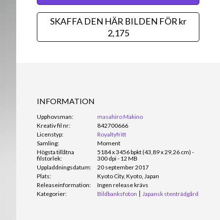
SKAFFA DEN HÄR BILDEN FÖR kr
2,175
INFORMATION
Upphovsman:
masahiro Makino
Kreativ fil nr:
842700666
Licenstyp:
Royaltyfritt
Samling:
Moment
Högsta tillåtna
5184 x 3456 bpkt (43,89 x 29,26 cm) -
filstorlek:
300 dpi - 12 MB
Uppladdningsdatum:
20 september 2017
Plats:
Kyoto City, Kyoto, Japan
Releaseinformation:
Ingen release krävs
Kategorier:
Bildbanksfoton
Japansk stenträdgård