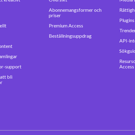
Abonnemangsformer och
Rättigh
priser
llt
Premium Access
Trender
Beställningsuppdrag
API-int
ontent
Sökgui
amlingar
Resurs
or-support
Access
tt bli
or