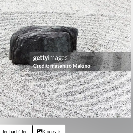
 den här bilden
Köp tryck