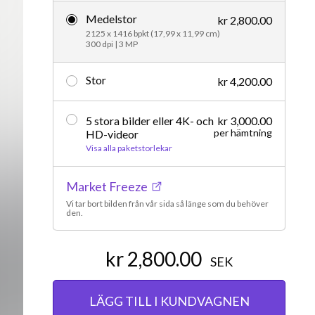
Medelstor
Redaktionellt
kr 2,800.00
2125 x 1416 bpkt (17,99 x 11,99 cm)
300 dpi | 3 MP
Stor
kr 4,200.00
5 stora bilder eller 4K- och
kr 3,000.00
per hämtning
HD-videor
Visa alla paketstorlekar
Market Freeze
Vi tar bort bilden från vår sida så länge som du behöver
den.
kr 2,800.00
SEK
LÄGG TILL I KUNDVAGNEN