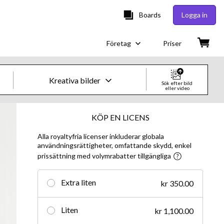
Boards
Logga in
Företag
Priser
Kreativa bilder
Sök efter bild
eller video
Kreativa bilder och videor
KÖP EN LICENS
Alla royaltyfria licenser inkluderar globala
Bilder
användningsrättigheter, omfattande skydd, enkel
prissättning med volymrabatter tillgängliga
Kreativt
Redaktionellt
Extra liten
kr 350.00
Video
Liten
kr 1,100.00
Kreativt