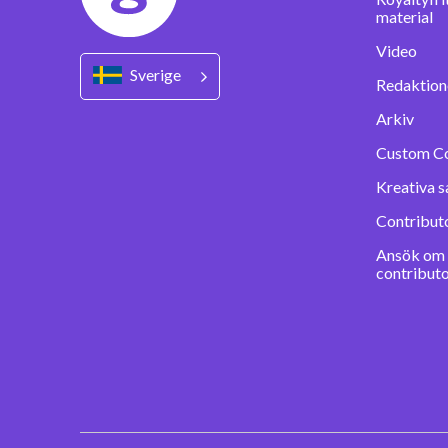
material
Video
Sverige
Redaktione
Arkiv
Custom C
Kreativa s
Contribut
Ansök om a
contribut