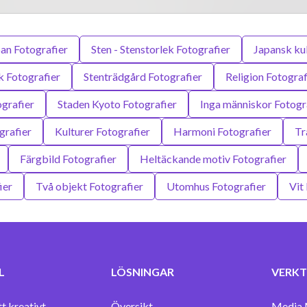
an Fotografier
Sten - Stenstorlek Fotografier
Japansk kul
k Fotografier
Stenträdgård Fotografier
Religion Fotograf
grafier
Staden Kyoto Fotografier
Inga människor Fotogr
grafier
Kulturer Fotografier
Harmoni Fotografier
Tr
Färgbild Fotografier
Heltäckande motiv Fotografier
ier
Två objekt Fotografier
Utomhus Fotografier
Vit
L
LÖSNINGAR
VERKT
tt kreativt
Översikt
Media 