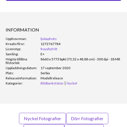
INFORMATION
Upphovsman:
ljubaphoto
Kreativ fil nr:
1272767784
Licenstyp:
Royaltyfritt
Samling:
E+
Högsta tillåtna
8660 x 5773 bpkt (73,32 x 48,88 cm) - 300 dpi - 18 MB
filstorlek:
Uppladdningsdatum:
17 september 2020
Plats:
Serbia
Releaseinformation:
Modellrelease
Kategorier:
Bildbanksfoton
Nyckel
Nyckel Fotografier
Dörr Fotografier