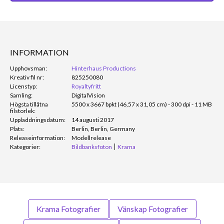
INFORMATION
Upphovsman:
Hinterhaus Productions
Kreativ fil nr:
825250080
Licenstyp:
Royaltyfritt
Samling:
DigitalVision
Högsta tillåtna
5500 x 3667 bpkt (46,57 x 31,05 cm) - 300 dpi - 11 MB
filstorlek:
Uppladdningsdatum:
14 augusti 2017
Plats:
Berlin, Berlin, Germany
Releaseinformation:
Modellrelease
Kategorier:
Bildbanksfoton
Krama
Krama Fotografier
Vänskap Fotografier