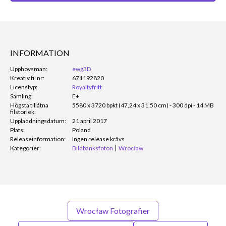
INFORMATION
Upphovsman:
ewg3D
Kreativ fil nr:
671192820
Licenstyp:
Royaltyfritt
Samling:
E+
Högsta tillåtna
5580 x 3720 bpkt (47,24 x 31,50 cm) - 300 dpi - 14 MB
filstorlek:
Uppladdningsdatum:
21 april 2017
Plats:
Poland
Releaseinformation:
Ingen release krävs
Kategorier:
Bildbanksfoton
Wrocław
Wrocław Fotografier