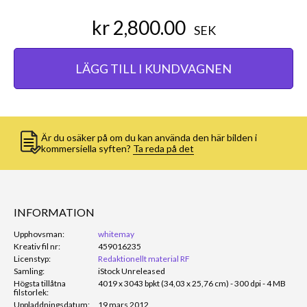
kr 2,800.00
SEK
LÄGG TILL I KUNDVAGNEN
Är du osäker på om du kan använda den här bilden i
kommersiella syften?
Ta reda på det
INFORMATION
Upphovsman:
whitemay
Kreativ fil nr:
459016235
Licenstyp:
Redaktionellt material RF
Samling:
iStock Unreleased
Högsta tillåtna
4019 x 3043 bpkt (34,03 x 25,76 cm) - 300 dpi - 4 MB
filstorlek:
Uppladdningsdatum:
19 mars 2012