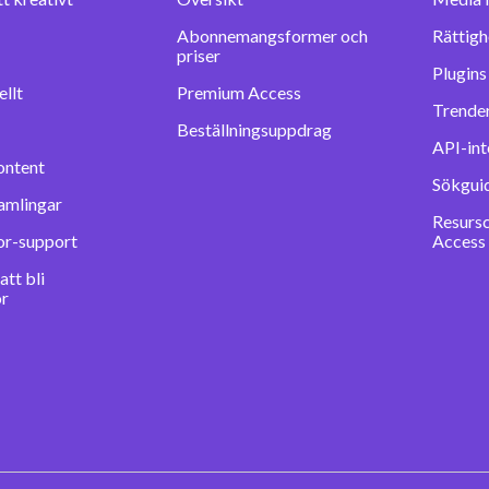
Abonnemangsformer och
Rättigh
priser
llt
Premium Access
Trender
Beställningsuppdrag
API-int
ontent
Sökgui
amlingar
Resurs
or-support
Access
tt bli
or