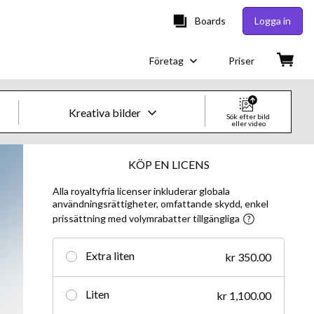
Boards
Logga in
Företag
Priser
Kreativa bilder
Sök efter bild
eller video
Kreativa bilder och videor
KÖP EN LICENS
Alla royaltyfria licenser inkluderar globala
Bilder
användningsrättigheter, omfattande skydd, enkel
prissättning med volymrabatter tillgängliga
Kreativt
Redaktionellt
Extra liten
kr 350.00
Video
Liten
kr 1,100.00
Kreativt