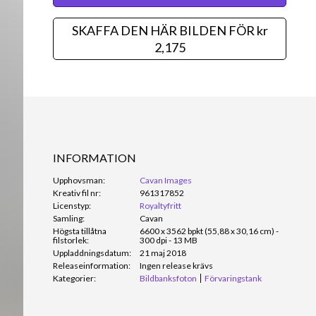
SKAFFA DEN HÄR BILDEN FÖR kr
2,175
INFORMATION
Upphovsman:
Cavan Images
Kreativ fil nr:
961317852
Licenstyp:
Royaltyfritt
Samling:
Cavan
Högsta tillåtna
6600 x 3562 bpkt (55,88 x 30,16 cm) -
filstorlek:
300 dpi - 13 MB
Uppladdningsdatum:
21 maj 2018
Releaseinformation:
Ingen release krävs
Kategorier:
Bildbanksfoton
Förvaringstank