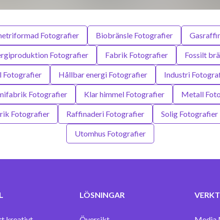
etriformad Fotografier
Biobränsle Fotografier
Gasraffi
rgiproduktion Fotografier
Fabrik Fotografier
Fossilt br
l Fotografier
Hållbar energi Fotografier
Industri Fotogra
ifabrik Fotografier
Klar himmel Fotografier
Metall Foto
ik Fotografier
Raffinaderi Fotografier
Solig Fotografier
Utomhus Fotografier
L
LÖSNINGAR
VERKT
tt kreativt
Översikt
Media 