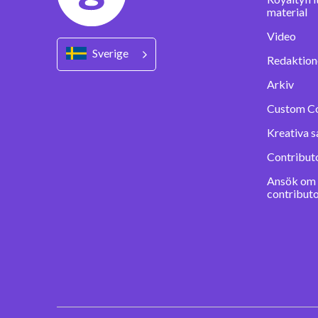
material
Video
Sverige
Redaktione
Arkiv
Custom C
Kreativa s
Contribut
Ansök om a
contribut