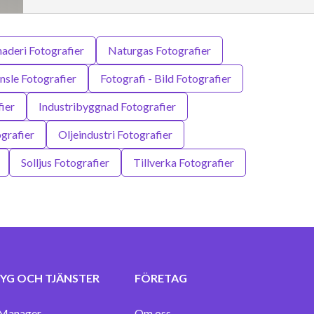
naderi Fotografier
Naturgas Fotografier
änsle Fotografier
Fotografi - Bild Fotografier
fier
Industribyggnad Fotografier
grafier
Oljeindustri Fotografier
Solljus Fotografier
Tillverka Fotografier
YG OCH TJÄNSTER
FÖRETAG
Manager
Om oss