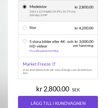
Medelstor
Redaktionellt
kr 2,800.00
2361 x 1274 bpkt (19,99 x 10,79 cm)
300 dpi | 3 MP
Stor
kr 4,200.00
5 stora bilder eller 4K- och
kr 3,000.00
per hämtning
HD-videor
Visa alla paketstorlekar
Market Freeze
Vi tar bort bilden från vår sida så länge som du behöver
den.
kr 2,800.00
SEK
LÄGG TILL I KUNDVAGNEN