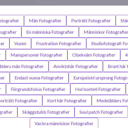
otografier
Män Fotografier
Porträtt Fotografier
Stä
ografier
En människa Fotografier
Människor Fotografie
ier
Vuxen
Frustration Fotografier
Studiofotografi Fo
r
Manspersoner Fotografier
Obekväm Fotografier
4
lders män Fotografier
Ansiktshår Fotografier
Brunt hår 
ier
Endast vuxna Fotografier
Europeiskt ursprung Fotogr
r
Förgrundsfokus Fotografier
Horisontell Fotografier
porträtt Fotografier
Kort hår Fotografier
Medelålders Fo
rafier
Skäggstubb Fotografier
Soul patch Fotografier
Vackra människor Fotografier