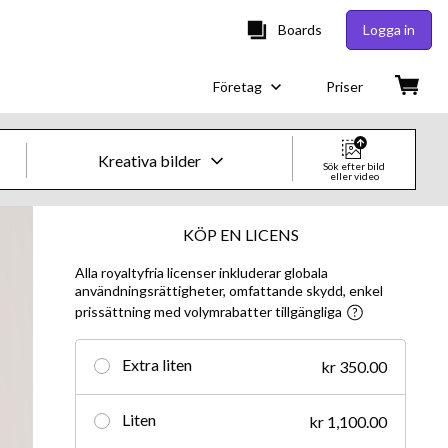
Boards
Logga in
Företag
Priser
Kreativa bilder
Sök efter bild
eller video
Kreativa bilder och videor
KÖP EN LICENS
Alla royaltyfria licenser inkluderar globala
Bilder
användningsrättigheter, omfattande skydd, enkel
prissättning med volymrabatter tillgängliga
Kreativt
Redaktionellt
Extra liten
kr 350.00
Video
Liten
kr 1,100.00
Kreativt