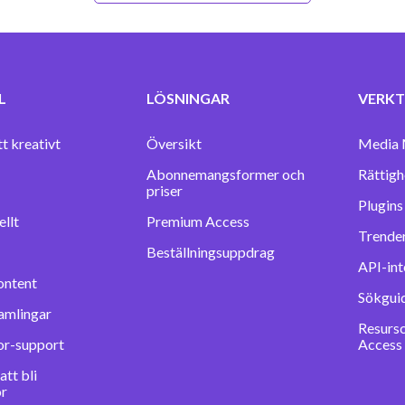
L
LÖSNINGAR
VERKT
tt kreativt
Översikt
Media 
Abonnemangsformer och
Rättigh
priser
llt
Premium Access
Trender
Beställningsuppdrag
API-int
ontent
Sökgui
amlingar
Resurs
or-support
Access
tt bli
or