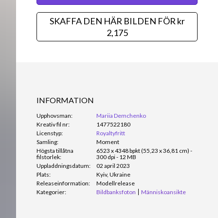
SKAFFA DEN HÄR BILDEN FÖR kr
2,175
INFORMATION
Upphovsman:
Mariia Demchenko
Kreativ fil nr:
1477522180
Licenstyp:
Royaltyfritt
Samling:
Moment
Högsta tillåtna
6523 x 4348 bpkt (55,23 x 36,81 cm) -
filstorlek:
300 dpi - 12 MB
Uppladdningsdatum:
02 april 2023
Plats:
Kyiv, Ukraine
Releaseinformation:
Modellrelease
Kategorier:
Bildbanksfoton
Människoansikte