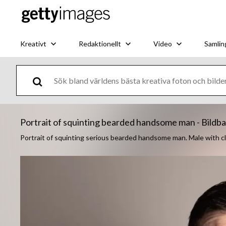
Kreativt
Redaktionellt
Video
Samlin
Portrait of squinting bearded handsome man - Bildb
Portrait of squinting serious bearded handsome man. Male with c