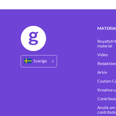
MATERIA
Royaltyfri
material
Video
Sverige
Redaktione
Arkiv
Custom C
Kreativa s
Contribut
Ansök om a
contribut