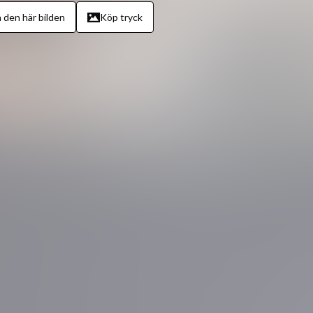
 den här bilden
Köp tryck