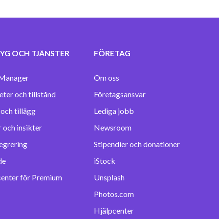
YG OCH TJÄNSTER
FÖRETAG
Manager
Om oss
eter och tillstånd
Företagsansvar
Lediga jobb
 och insikter
Newsroom
egrering
Stipendier och donationer
de
iStock
center för Premium
Unsplash
Photos.com
Hjälpcenter