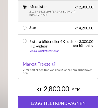
Medelstor
Redaktionellt
kr 2,800.00
2125 x 1416 bpkt (17,99 x 11,99 cm)
300 dpi | 3 MP
Stor
kr 4,200.00
5 stora bilder eller 4K- och
kr 3,000.00
per hämtning
HD-videor
Visa alla paketstorlekar
Market Freeze
Vi tar bort bilden från vår sida så länge som du behöver
den.
kr 2,800.00
SEK
LÄGG TILL I KUNDVAGNEN