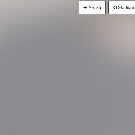
Spara
Bädda in