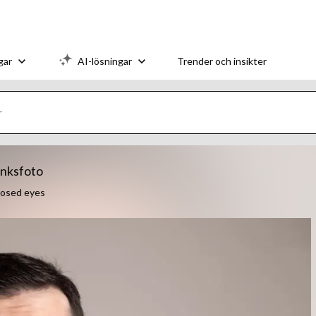
gar
AI-lösningar
Trender och insikter
anksfoto
losed eyes