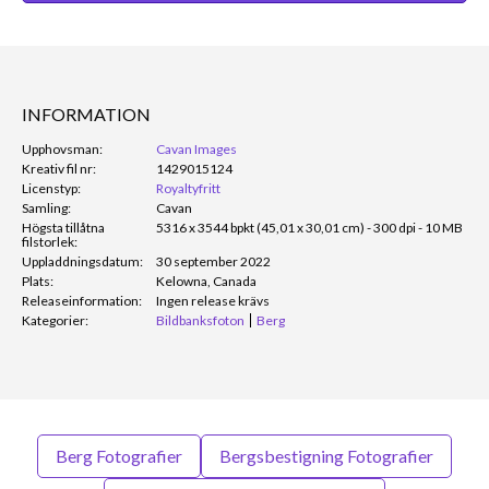
INFORMATION
Upphovsman:
Cavan Images
Kreativ fil nr:
1429015124
Licenstyp:
Royaltyfritt
Samling:
Cavan
Högsta tillåtna
5316 x 3544 bpkt (45,01 x 30,01 cm) - 300 dpi - 10 MB
filstorlek:
Uppladdningsdatum:
30 september 2022
Plats:
Kelowna, Canada
Releaseinformation:
Ingen release krävs
Kategorier:
Bildbanksfoton
Berg
Berg Fotografier
Bergsbestigning Fotografier