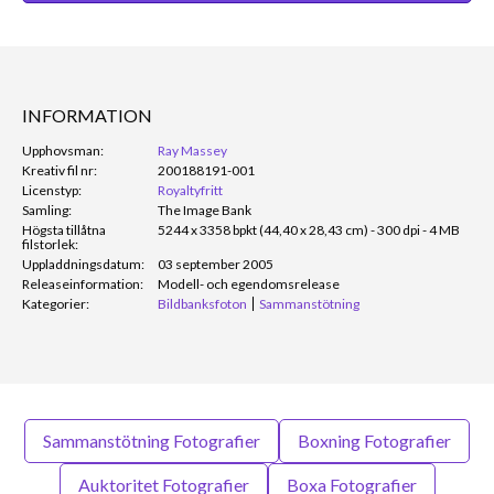
INFORMATION
Upphovsman:
Ray Massey
Kreativ fil nr:
200188191-001
Licenstyp:
Royaltyfritt
Samling:
The Image Bank
Högsta tillåtna
5244 x 3358 bpkt (44,40 x 28,43 cm) - 300 dpi - 4 MB
filstorlek:
Uppladdningsdatum:
03 september 2005
Releaseinformation:
Modell- och egendomsrelease
Kategorier:
Bildbanksfoton
Sammanstötning
Sammanstötning Fotografier
Boxning Fotografier
Auktoritet Fotografier
Boxa Fotografier