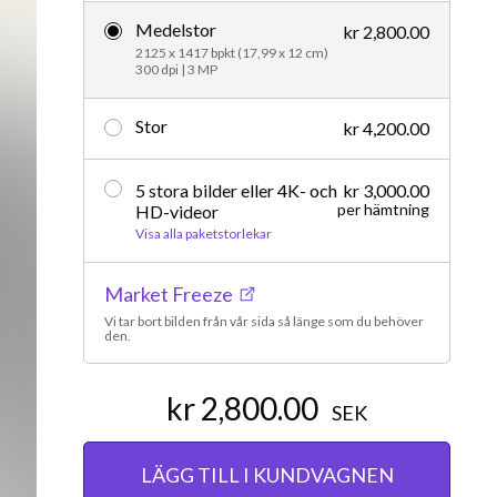
Medelstor
Redaktionellt
kr 2,800.00
2125 x 1417 bpkt (17,99 x 12 cm)
300 dpi | 3 MP
Stor
kr 4,200.00
5 stora bilder eller 4K- och
kr 3,000.00
per hämtning
HD-videor
Visa alla paketstorlekar
Market Freeze
Vi tar bort bilden från vår sida så länge som du behöver
den.
kr 2,800.00
SEK
LÄGG TILL I KUNDVAGNEN