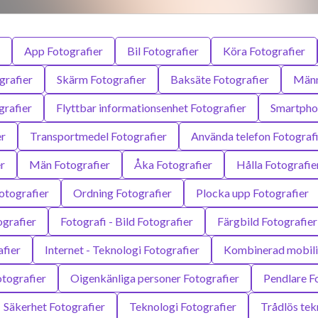
App Fotografier
Bil Fotografier
Köra Fotografier
grafier
Skärm Fotografier
Baksäte Fotografier
Männ
rafier
Flyttbar informationsenhet Fotografier
Smartphon
er
Transportmedel Fotografier
Använda telefon Fotograf
r
Män Fotografier
Åka Fotografier
Hålla Fotografie
otografier
Ordning Fotografier
Plocka upp Fotografier
ografier
Fotografi - Bild Fotografier
Färgbild Fotografier
afier
Internet - Teknologi Fotografier
Kombinerad mobilit
tografier
Oigenkänliga personer Fotografier
Pendlare F
Säkerhet Fotografier
Teknologi Fotografier
Trådlös tek