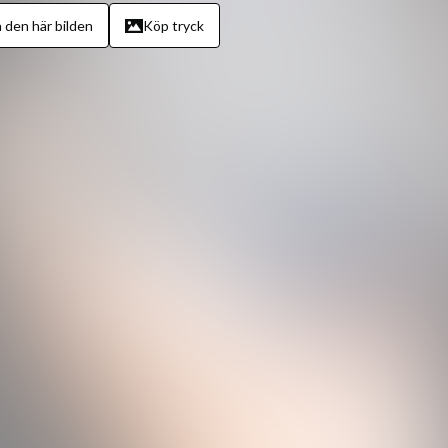
 den här bilden
Köp tryck