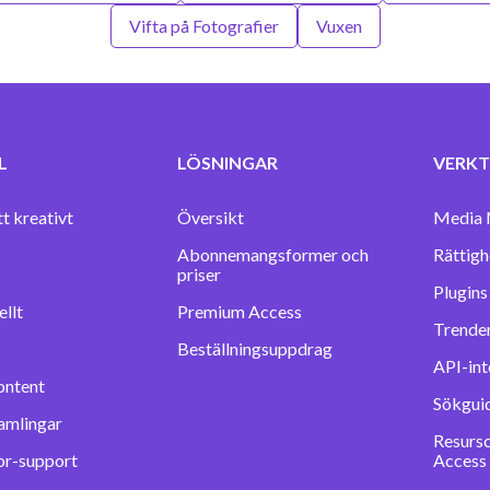
Vifta på Fotografier
Vuxen
L
LÖSNINGAR
VERKT
tt kreativt
Översikt
Media 
Abonnemangsformer och
Rättigh
priser
llt
Premium Access
Trender
Beställningsuppdrag
API-int
ontent
Sökgui
amlingar
Resurs
or-support
Access