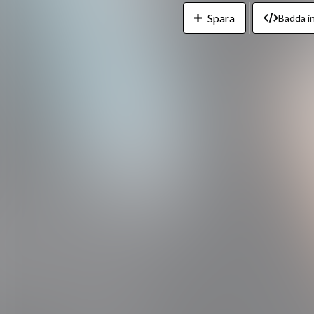
Spara
Bädda in