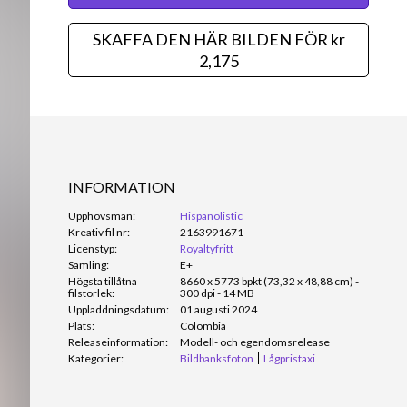
SKAFFA DEN HÄR BILDEN FÖR kr
2,175
INFORMATION
Upphovsman:
Hispanolistic
Kreativ fil nr:
2163991671
Licenstyp:
Royaltyfritt
Samling:
E+
Högsta tillåtna
8660 x 5773 bpkt (73,32 x 48,88 cm) -
filstorlek:
300 dpi - 14 MB
Uppladdningsdatum:
01 augusti 2024
Plats:
Colombia
Releaseinformation:
Modell- och egendomsrelease
Kategorier:
Bildbanksfoton
Lågpristaxi