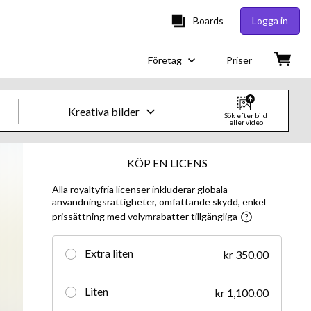
Boards
Logga in
Företag
Priser
Kreativa bilder
Sök efter bild
eller video
Kreativa bilder och videor
KÖP EN LICENS
Alla royaltyfria licenser inkluderar globala
Bilder
användningsrättigheter, omfattande skydd, enkel
prissättning med volymrabatter tillgängliga
Kreativt
Redaktionellt
Extra liten
kr 350.00
Video
Liten
kr 1,100.00
Kreativt