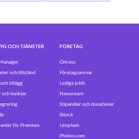
YG OCH TJÄNSTER
FÖRETAG
Manager
Om oss
eter och tillstånd
Företagsansvar
Lediga jobb
 och insikter
Newsroom
egrering
Stipendier och donationer
de
iStock
center för Premium
Unsplash
Photos.com