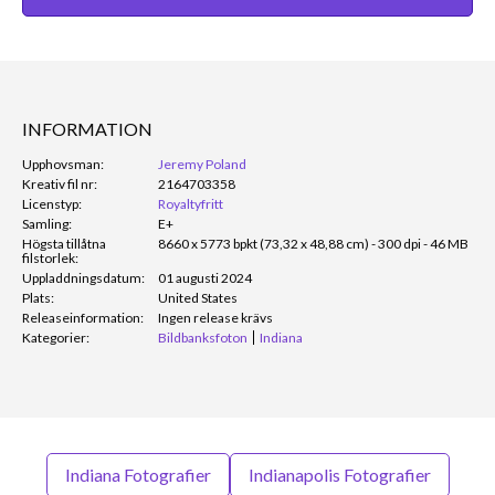
INFORMATION
Upphovsman:
Jeremy Poland
Kreativ fil nr:
2164703358
Licenstyp:
Royaltyfritt
Samling:
E+
Högsta tillåtna
8660 x 5773 bpkt (73,32 x 48,88 cm) - 300 dpi - 46 MB
filstorlek:
Uppladdningsdatum:
01 augusti 2024
Plats:
United States
Releaseinformation:
Ingen release krävs
Kategorier:
Bildbanksfoton
Indiana
Indiana Fotografier
Indianapolis Fotografier