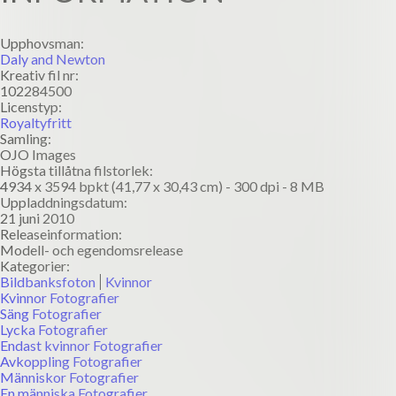
Upphovsman:
Daly and Newton
Kreativ fil nr:
102284500
Licenstyp:
Royaltyfritt
Samling:
OJO Images
Högsta tillåtna filstorlek:
4934 x 3594 bpkt (41,77 x 30,43 cm) - 300 dpi - 8 MB
Uppladdningsdatum:
21 juni 2010
Releaseinformation:
Modell- och egendomsrelease
Kategorier:
Bildbanksfoton
Kvinnor
Kvinnor Fotografier
Säng Fotografier
Lycka Fotografier
Endast kvinnor Fotografier
Avkoppling Fotografier
Människor Fotografier
En människa Fotografier