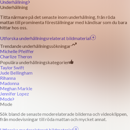
Underhållning
Underhållning
Titta närmare på det senaste inom underhållning, från röda
mattan till prominenta föreställningar med kändisar som du bara
hittar hos oss.
Utforska underhållningsrelaterat bildmaterial
Trendande underhållningssökningar
Michelle Pfeiffer
Charlize Theron
Populära underhållningskategorier
Taylor Swift
Jude Bellingham
Rihanna
Madonna
Meghan Markle
Jennifer Lopez
Mode
Mode
Sök bland de senaste moderelaterade bilderna och videoklippen,
från modevisningar till röda mattan och mycket annat.
Utforska moderelaterat bildmaterial