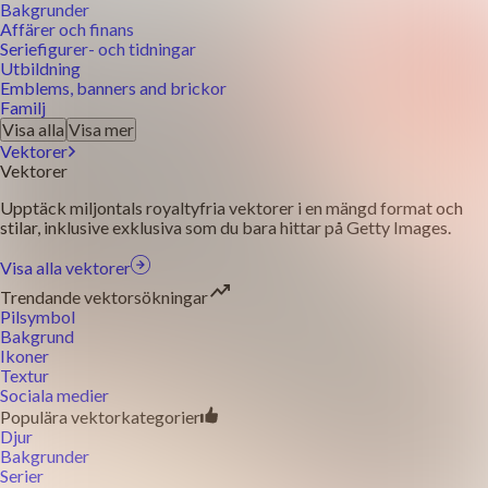
Bakgrunder
Affärer och finans
Seriefigurer- och tidningar
Utbildning
Emblems, banners and brickor
Familj
Visa alla
Visa mer
Vektorer
Vektorer
Upptäck miljontals royaltyfria vektorer i en mängd format och
stilar, inklusive exklusiva som du bara hittar på Getty Images.
Visa alla vektorer
Trendande vektorsökningar
Pilsymbol
Bakgrund
Ikoner
Textur
Sociala medier
Populära vektorkategorier
Djur
Bakgrunder
Serier