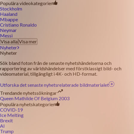
Populära videokategorier
Stockholm
Haaland
Mbappe
Cristiano Ronaldo
Neymar
Messi
Visa alla
Visa mer
Nyheter
Nyheter
Sök bland foton från de senaste nyhetshändelserna och
rapportering av världshändelser med förstklassigt bild- och
videomaterial, tillgängligt i 4K- och HD-format.
Utforska det senaste nyhetsrelaterade bildmaterialet
Trendande nyhetssökningar
Queen Mathilde Of Belgium 2003
Populära nyhetskategorier
COVID-19
Ice Melting
Brexit
AI
Trump