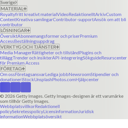
Sverige
MATERIAL
Royaltyfritt kreativt material
Video
Redaktionellt
Arkiv
Custom
Content
Kreativa samlingar
Contributor-support
Ansök om att bli
contributor
LÖSNINGAR
Översikt
Abonnemangsformer och priser
Premium
Access
Beställningsuppdrag
VERKTYG OCH TJÄNSTER
Media Manager
Rättigheter och tillstånd
Plugins och
Trender och insikter
API-integrering
Sökguide
Resurscenter
för Premium Access
FÖRETAG
Om oss
Företagsansvar
Lediga jobb
Newsroom
Stipendier och
donationer
iStock
Unsplash
Photos.com
Hjälpcenter
© 2026 Getty Images. Getty Images-designen är ett varumärke
som tillhör Getty Images.
Webbplatsvillkor
Redaktionell
policy
Sekretesspolicy
Licensinformation
Juridisk
information
Webbplatsöversikt