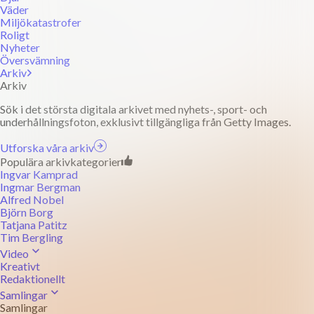
Väder
Miljökatastrofer
Roligt
Nyheter
Översvämning
Arkiv
Arkiv
Sök i det största digitala arkivet med nyhets-, sport- och
underhållningsfoton, exklusivt tillgängliga från Getty Images.
Utforska våra arkiv
Populära arkivkategorier
Ingvar Kamprad
Ingmar Bergman
Alfred Nobel
Björn Borg
Tatjana Patitz
Tim Bergling
Video
Kreativt
Redaktionellt
Samlingar
Samlingar