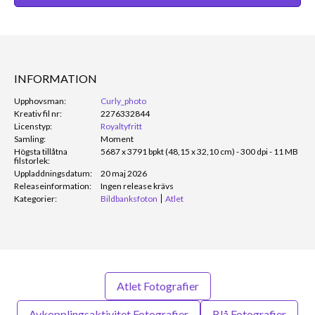
INFORMATION
Upphovsman:
Curly_photo
Kreativ fil nr:
2276332844
Licenstyp:
Royaltyfritt
Samling:
Moment
Högsta tillåtna
5687 x 3791 bpkt (48,15 x 32,10 cm) - 300 dpi - 11 MB
filstorlek:
Uppladdningsdatum:
20 maj 2026
Releaseinformation:
Ingen release krävs
Kategorier:
Bildbanksfoton
Atlet
Atlet Fotografier
Avkopplingsaktivitet Fotografier
Blå Fotografier