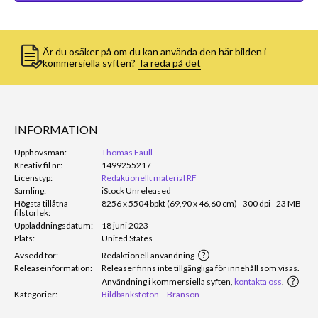
Är du osäker på om du kan använda den här bilden i
kommersiella syften?
Ta reda på det
INFORMATION
Upphovsman:
Thomas Faull
Kreativ fil nr:
1499255217
Licenstyp:
Redaktionellt material RF
Samling:
iStock Unreleased
Högsta tillåtna
8256 x 5504 bpkt (69,90 x 46,60 cm) - 300 dpi - 23 MB
filstorlek:
Uppladdningsdatum:
18 juni 2023
Plats:
United States
Avsedd för:
Redaktionell användning
Releaseinformation:
Releaser finns inte tillgängliga för innehåll som visas.
Användning i kommersiella syften,
kontakta oss
.
Kategorier:
Bildbanksfoton
Branson