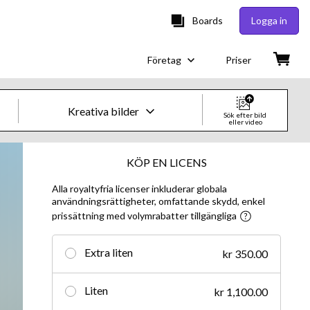
Boards
Logga in
Företag
Priser
Kreativa bilder
Sök efter bild
eller video
Kreativa bilder och videor
KÖP EN LICENS
Alla royaltyfria licenser inkluderar globala
Bilder
användningsrättigheter, omfattande skydd, enkel
prissättning med volymrabatter tillgängliga
Kreativt
Redaktionellt
Extra liten
kr 350.00
Video
Liten
kr 1,100.00
Kreativt