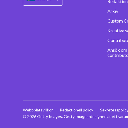
Redaktione
Arkiv
Custom C
Kreativa s
Contribut
Ansök om a
contribut
Webbplatsvillkor
Redaktionell policy
Sekretesspolic
© 2026 Getty Images. Getty Images-designen är ett varum