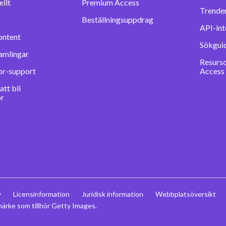
llt
Premium Access
Trender
Beställningsuppdrag
API-int
ontent
Sökgui
amlingar
Resurs
or-support
Access
tt bli
or
y
Licensinformation
Juridisk information
Webbplatsöversikt
ärke som tillhör Getty Images.