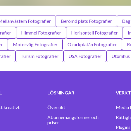
Mellanvästern Fotografier
Berömd plats Fotografier
Dag 
rafier
Himmel Fotografier
Horisontell Fotografier
I
er
Motorväg Fotografier
Ozarkplatån Fotografier
R
afier
Turism Fotografier
USA Fotografier
Utomhus 
L
LÖSNINGAR
VERKT
tt kreativt
Översikt
Media 
Abonnemangsformer och
Rättigh
priser