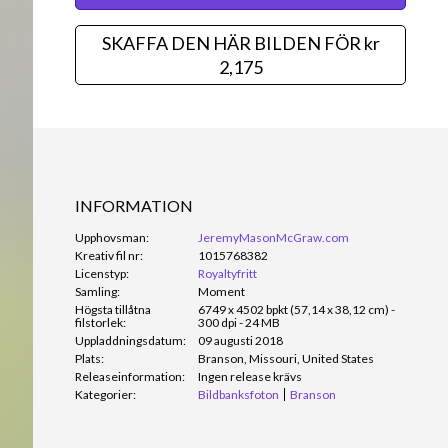
SKAFFA DEN HÄR BILDEN FÖR kr
2,175
INFORMATION
Upphovsman:
JeremyMasonMcGraw.com
Kreativ fil nr:
1015768382
Licenstyp:
Royaltyfritt
Samling:
Moment
Högsta tillåtna
6749 x 4502 bpkt (57,14 x 38,12 cm) -
filstorlek:
300 dpi - 24 MB
Uppladdningsdatum:
09 augusti 2018
Plats:
Branson, Missouri, United States
Releaseinformation:
Ingen release krävs
Kategorier:
Bildbanksfoton
Branson