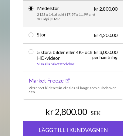
Medelstor
Redaktionellt
kr 2,800.00
2123 x 1416 bpkt (17,97 x 11,99 cm)
300 dpi | 3 MP
Stor
kr 4,200.00
5 stora bilder eller 4K- och
kr 3,000.00
per hämtning
HD-videor
Visa alla paketstorlekar
Market Freeze
Vi tar bort bilden från vår sida så länge som du behöver
den.
kr 2,800.00
SEK
LÄGG TILL I KUNDVAGNEN