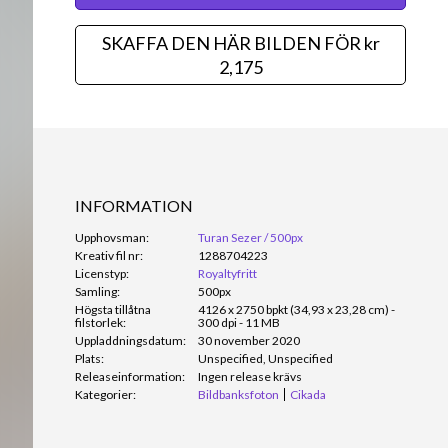
SKAFFA DEN HÄR BILDEN FÖR kr
2,175
INFORMATION
Upphovsman:
Turan Sezer / 500px
Kreativ fil nr:
1288704223
Licenstyp:
Royaltyfritt
Samling:
500px
Högsta tillåtna
4126 x 2750 bpkt (34,93 x 23,28 cm) -
filstorlek:
300 dpi - 11 MB
Uppladdningsdatum:
30 november 2020
Plats:
Unspecified, Unspecified
Releaseinformation:
Ingen release krävs
Kategorier:
Bildbanksfoton
Cikada