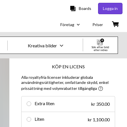
Boards
Logga in
Företag
Priser
Kreativa bilder
Sök efter bild
eller video
Kreativa bilder och videor
KÖP EN LICENS
Alla royaltyfria licenser inkluderar globala
Bilder
användningsrättigheter, omfattande skydd, enkel
prissättning med volymrabatter tillgängliga
Kreativt
Redaktionellt
Extra liten
kr 350.00
Video
Liten
kr 1,100.00
Kreativt