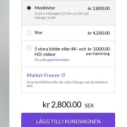
Medelstor
Redaktionellt
kr 2,800.00
2125 x 1416 bpkt (17,99 x 11,99 cm)
300 dpi | 3 MP
Stor
kr 4,200.00
5 stora bilder eller 4K- och
kr 3,000.00
per hämtning
HD-videor
Visa alla paketstorlekar
Market Freeze
Vi tar bort bilden från vår sida så länge som du behöver
den.
kr 2,800.00
SEK
LÄGG TILL I KUNDVAGNEN