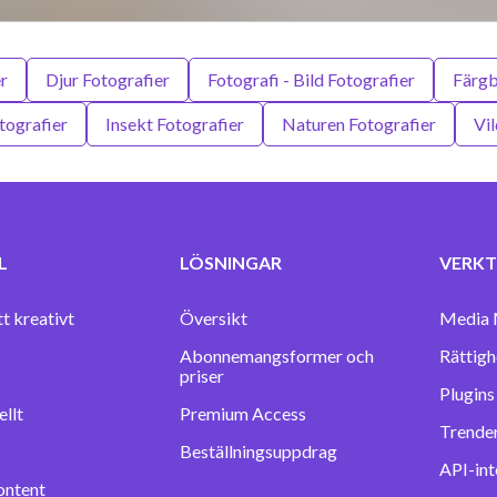
r
Djur Fotografier
Fotografi - Bild Fotografier
Färgb
tografier
Insekt Fotografier
Naturen Fotografier
Vil
L
LÖSNINGAR
VERKT
tt kreativt
Översikt
Media 
Abonnemangsformer och
Rättigh
priser
llt
Premium Access
Trender
Beställningsuppdrag
API-int
ontent